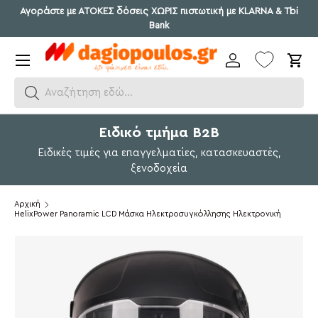
Αγοράστε με ΑΤΟΚΕΣ δόσεις ΧΩΡΙΣ πιστωτική με KLARNA & Tbi
Μετάβαση σε περιεχόμενο
Bank
Μενού
Σύνδεση
Καλ
Αναζήτηση εδώ...
Ειδικό τμήμα Β2Β
Ειδικές τιμές για επαγγελματίες, κατασκευαστές,
ξενοδοχεία
Αρχική
HelixPower Panoramic LCD Μάσκα Ηλεκτροσυγκόλλησης Ηλεκτρονική
Μετάβαση σε πληροφορίες προϊόντος