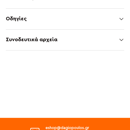
Οδηγίες
Συνοδευτικά αρχεία
eshop@dagiopoulos.gr