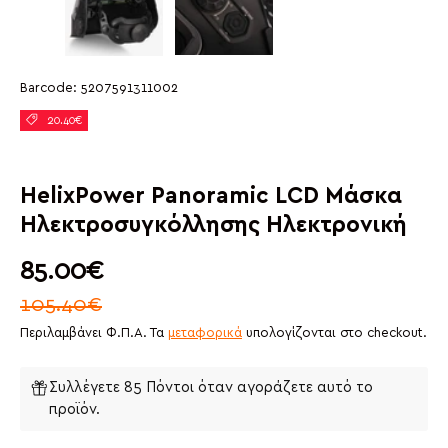
Φόρτωση εικόνας 4 στην gallery
Φόρτωση εικόνας 5 στην galler
Barcode:
5207591311002
20.40€
HelixPower Panoramic LCD Μάσκα
Ηλεκτροσυγκόλλησης Ηλεκτρονική
Τιμή με έκπτωση
85.00€
105.40€
Περιλαμβάνει Φ.Π.Α. Τα
μεταφορικά
υπολογίζονται στο checkout.
Συλλέγετε 85 Πόντοι όταν αγοράζετε αυτό το
προϊόν.