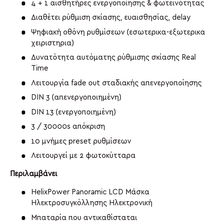
4 + 1 αισθητήρες ενεργοποίησης & φωτεινότητας
Διαθέτει ρύθμιση σκίασης, ευαισθησίας, delay
Ψηφιακή οθόνη ρυθμίσεων (εσωτερικα-εξωτερικα
χειριστηρια)
Δυνατότητα αυτόματης ρύθμισης σκίασης Real
Time
Λειτουργία fade out σταδιακής απενεργοποίησης
DIN 3 (απενεργοποιημένη)
DIN 13 (ενεργοποιημένη)
3 / 30000s απόκριση
10 μνήμες preset ρυθμίσεων
Λειτουργεί με 2 φωτοκύτταρα
Περιλαμβάνει
HelixPower Panoramic LCD Μάσκα
Ηλεκτροσυγκόλλησης Ηλεκτρονική
Μπαταρία που αντικαθίσταται